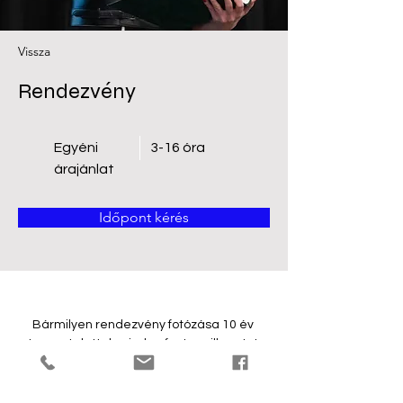
Vissza
Rendezvény
Egyéni
3-16 óra
árajánlat
Időpont kérés
Bármilyen rendezvény fotózása 10 év 
tapasztalattal, minden fontos pillanatot 
megörökítve. :)
Legyen az  családi vagy céges, 
születésnap, évforduló, reveal party, 