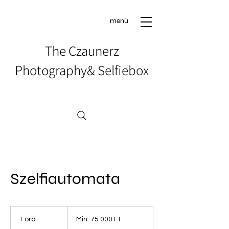
menü
The Czaunerz
Photography& Selfiebox
Szelfiautomata
Min.
75 000
1 óra
1
Min. 75 000 Ft
magyar
forint