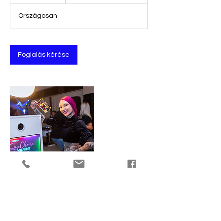
ó
r
Országosan
Foglalás kérése
Elérhetőségek
+36302009733